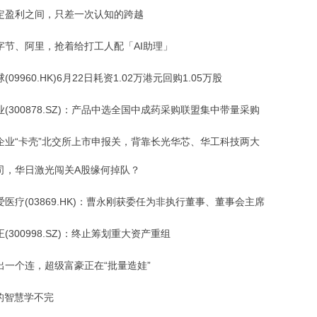
定盈利之间，只差一次认知的跨越
字节、阿里，抢着给打工人配「AI助理」
(09960.HK)6月22日耗资1.02万港元回购1.05万股
(300878.SZ)：产品中选全国中成药采购联盟集中带量采购
企业“卡壳”北交所上市申报关，背靠长光华芯、华工科技两大
司，华日激光闯关A股缘何掉队？
医疗(03869.HK)：曹永刚获委任为非执行董事、董事会主席
(300998.SZ)：终止筹划重大资产重组
出一个连，超级富豪正在“批量造娃”
酱的智慧学不完