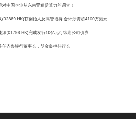
起对中国企业从东南亚租赁算力的调查！
(02889.HK)获创始人及高管增持 合计涉资超4100万港元
源(01798.HK)完成发行10亿元可续期公司债券
连任齐鲁银行董事长，胡金良担任行长
财经头条
|
头部财经