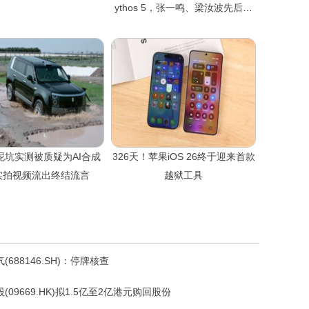
ythos 5，张一鸣、梁汝波先后发
声
泥坑实测被质疑为AI合成
326天！苹果iOS 26终于迎来首款
实拍视频流出终结流言
越狱工具
(688146.SH)：停牌核查
(09669.HK)拟1.5亿至2亿港元购回股份