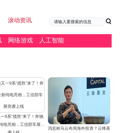
滚动资讯
讯
网络游戏
人工智能
一9系“揽胜”来了！奔驰
纯电亮相，工信部车展突
消息称马云布局海外投资？云锋基
袭上线