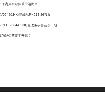
上海离岸金融体系应运而生
(02490.HK)完成配售4215.36万股
ONCEPT(08447.HK)更改董事会会议日期
真的能保董事平安吗？
财经头条
|
头部财经