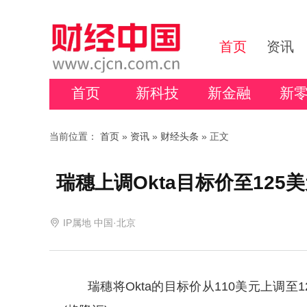
首页
资讯
首页
新科技
新金融
新
当前位置：
首页
»
资讯
»
财经头条
» 正文
瑞穗上调Okta目标价至125
IP属地 中国·北京
瑞穗将Okta的目标价从110美元上调至