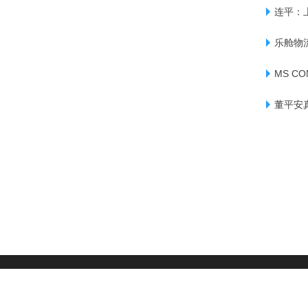
连平：
乐舱物流
MS C
董平安
|
用户协议
|
隐私政策
|
版权声明
|
网站地图
|
友情链接
|