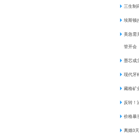
三生制药
埃斯顿(
美急需
管开会
墨芯成
现代牙科
藏格矿业
反转！
价格暴涨
离婚3