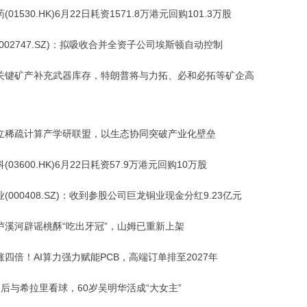
(01530.HK)6月22日耗资1571.8万港元回购101.3万股
002747.SZ)：拟吸收合并全资子公司埃斯顿自动控制
关键矿产补充武器库存，特朗普将与力拓、必和必拓等矿企高
立稀疏计算产学研联盟，以生态协同突破产业化壁垒
(03600.HK)6月22日耗资57.9万港元回购10万股
(000408.SZ)：收到参股公司巨龙铜业现金分红9.23亿元
泸溪河辟谣桃酥“吃出牙冠”，山姆已重新上架
四倍！AI算力强力赋能PCB，高端订单排至2027年
天后与希拉里看球，60岁吴明华活成“大女主”