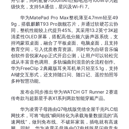
舟引擎，同时配备7000mAh巨鲸电池与100W华为超
级快充，支持5A通信，星闪及Wi-Fi 7。
华为MatePad Pro Max整机薄至4.7mm轻至49
9g，搭载麒麟T93 Pro旗舰芯片，并通过软硬芯云协
同，整机性能较上代提升45%。其采用13.2英寸3K超
清柔性OLED屏幕，搭配高低分频六扬声器系统，支
持鸿蒙双桌面，融合了平板桌面、电脑桌面，且支持
教育空间，引入优质教育资源。同时华为自研音乐编
创软件音悦家App正式开启公测，让用户可以轻松完
成从丰富音色调用、多轨编曲到混音的全流程创作。
华为FreeClip 2典藏版耳夹耳机单只轻至5.1g，支持
AI键交互形式，还支持随口问、随口记、遥控拍照等
多种智慧功能。
发布会同步推出华为WATCH GT Runner 2赛道
传奇款与超新星手表X1系列两款智能穿戴产品。
华为凌霄子母路由Q7电线版凭借全屋千兆PLC组
网技术，可将“电线”瞬间转化为承载海量数据流的“高
速网线”，做到免布线、不破坏家装，插电就有高速
网。同时，华为凌霄子母路由Q7电线版星闪电竞专