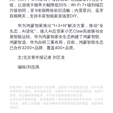
链，让游戏卡顿率大幅降低50%；‌Wi-Fi 7+‌端到端芯
片级协同，穿3堵墙网络依旧流畅；内置星闪、蓝牙
双模网关，支持丰富智能家居场景DIY。
华为鸿蒙智家推出“1+3+N”解决方案，推动“全
生态，AI进化”，接入AI总管家小艺Claw高效驱动全
屋智能运转。华为鸿蒙智家全生态构建了鸿蒙智联、
鸿蒙智选、华为自研三重布局，目前，鸿蒙智联生态
已合作3200+品牌、覆盖400+品类。
文/北京青年报记者 刘艺龙
编辑/刘忠禹
免责声明：本网信息来自于互联网，目的在于传递更多信息，并不代表
本网赞同其观点。其内容真实性、完整性不作任何保证或承诺。由用户
投稿，经过编辑审核收录，不代表头部财经观点和立场。
证券投资市场有风险，投资需谨慎！请勿添加文章的手机号码、公众号
等信息，谨防上当受骗！如若本网有任何内容侵犯您的权益，请及时联
系我们。