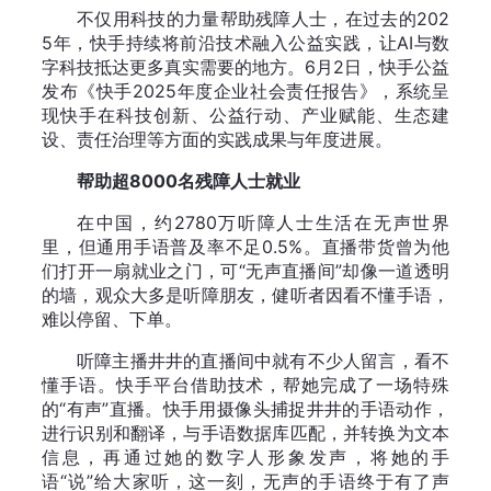
不仅用科技的力量帮助残障人士，在过去的202
5年，快手持续将前沿技术融入公益实践，让AI与数
字科技抵达更多真实需要的地方。6月2日，快手公益
发布《快手2025年度企业社会责任报告》，系统呈
现快手在科技创新、公益行动、产业赋能、生态建
设、责任治理等方面的实践成果与年度进展。
帮助超8000名残障人士就业
在中国，约2780万听障人士生活在无声世界
里，但通用手语普及率不足0.5%。直播带货曾为他
们打开一扇就业之门，可“无声直播间”却像一道透明
的墙，观众大多是听障朋友，健听者因看不懂手语，
难以停留、下单。
听障主播井井的直播间中就有不少人留言，看不
懂手语。快手平台借助技术，帮她完成了一场特殊
的“有声”直播。快手用摄像头捕捉井井的手语动作，
进行识别和翻译，与手语数据库匹配，并转换为文本
信息，再通过她的数字人形象发声，将她的手
语“说”给大家听，这一刻，无声的手语终于有了声