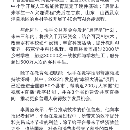
中小学开展人工智能教育奠定了硬件基础；“启智未
来学堂—AI兴趣课程”先后在甘肃、山东、山西及京
津冀地区的乡村学校开展了40余节AI兴趣课程。
与此同时，快手公益基金会发起“启智星”计划，
未来三年内，将投入千万级资金，结合可灵AI技术，
改善乡村学校硬件设施，丰富科技活动，提升教师AI
素养，拓宽学生科技视野。项目将覆盖超过2000所
乡村学校，触达30000名一线教师与学校社工，服务
超过500万人次的乡村学生。
除了在教育领域赋能，快手在数字技能普惠领域
持续深耕，其中，2023年发起的“幸福大讲堂”项目，
已经走进全国超50个县市，帮助近200万人掌握“短
视频+直播”数字技能，并在8个省份建设共享直播
间，推动更多普通人获得数字发展机会。
李勇坚表示，平台推动技术的价值普惠。他向本
报记者解释，平台在发展过程中，所带来的效率提升
和交易成本节省的利益，除了给平台带来了经济效益
之外，也给国家、社会和消费者带来了额外的益处。