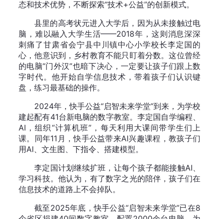
态和技术优势，不断探索“技术+公益”的创新模式。
县里的高考状元进入大学后，因为从未接触过电
脑，难以融入大学生活——2018年，这则消息深深
刺痛了甘肃省会宁县中川镇中心小学校长李定国的
心，他意识到，乡村教育不能只盯着分数。这位曾经
的电脑“门外汉”也暗下决心，一定要让孩子们跟上数
字时代。他开始自学信息技术，带着孩子们认识键
盘，练习最基础的操作。
2024年，快手公益“启智未来学堂”到来，为学校
建起配有41台新电脑的数字教室。李定国自学编程、
AI，组织“计算机班”，每天利用大课间带学生们上
课。同年11月，快手公益带来AI兴趣课程，教孩子们
用AI、文生图、下指令、搭建模型。
李定国计划继续扩班，让每个孩子都能接触AI、
学习科技。他认为，有了数字之光的陪伴，孩子们在
信息技术的道路上不会掉队。
截至2025年底，快手公益“启智未来学堂”已在8
个省区捐建40间数字教室，配置2000余台电脑，为