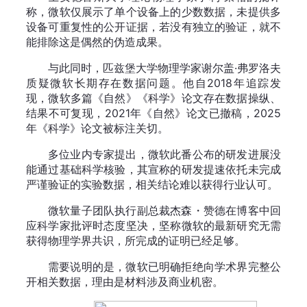
称，微软仅展示了单个设备上的少数数据，未提供多
设备可重复性的公开证据，若没有独立的验证，就不
能排除这是偶然的伪造成果。
与此同时，匹兹堡大学物理学家谢尔盖·弗罗洛夫
质疑微软长期存在数据问题。他自2018年追踪发
现，微软多篇《自然》《科学》论文存在数据操纵、
结果不可复现，2021年《自然》论文已撤稿，2025
年《科学》论文被标注关切。
多位业内专家提出，微软此番公布的研发进展没
能通过基础科学核验，其宣称的研发提速依托未完成
严谨验证的实验数据，相关结论难以获得行业认可。
微软量子团队执行副总裁杰森・赞德在博客中回
应科学家批评时态度坚决，坚称微软的最新研究无需
获得物理学界共识，所完成的证明已经足够。
需要说明的是，微软已明确拒绝向学术界完整公
开相关数据，理由是材料涉及商业机密。