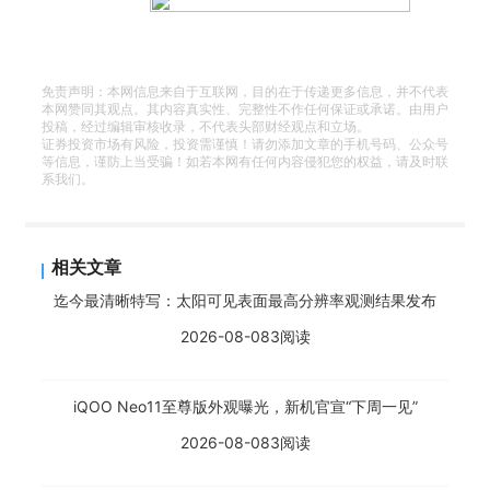
免责声明：本网信息来自于互联网，目的在于传递更多信息，并不代表
本网赞同其观点。其内容真实性、完整性不作任何保证或承诺。由用户
投稿，经过编辑审核收录，不代表头部财经观点和立场。
证券投资市场有风险，投资需谨慎！请勿添加文章的手机号码、公众号
等信息，谨防上当受骗！如若本网有任何内容侵犯您的权益，请及时联
系我们。
相关文章
迄今最清晰特写：太阳可见表面最高分辨率观测结果发布
2026-08-08
3阅读
iQOO Neo11至尊版外观曝光，新机官宣“下周一见”
2026-08-08
3阅读