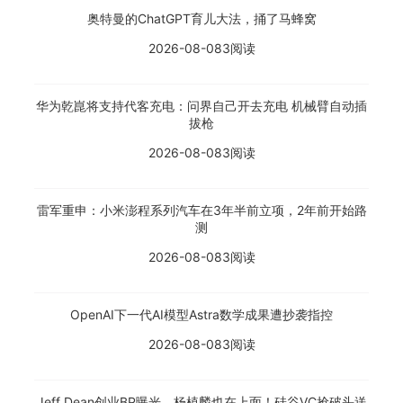
奥特曼的ChatGPT育儿大法，捅了马蜂窝
2026-08-08
3阅读
华为乾崑将支持代客充电：问界自己开去充电 机械臂自动插
拔枪
2026-08-08
3阅读
雷军重申：小米澎程系列汽车在3年半前立项，2年前开始路
测
2026-08-08
3阅读
OpenAI下一代AI模型Astra数学成果遭抄袭指控
2026-08-08
3阅读
Jeff Dean创业BP曝光，杨植麟也在上面！硅谷VC抢破头送