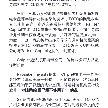
导体相关支出将跃升至总额的50%以上。
当前，AI算力投资浪潮持续推动芯片设备商对静
电卡盘等半导体材料的采购需求，TOTO的陶瓷材料
专长使其在这一赛道具备稀缺的供给能力。Palliser
Capital在致TOTO董事会的信函中指出，公司半导体
业务长期未获市场充分认知，并呼吁管理层加大推广
力度——这一表态折射出部分寻求布局AI相关股票的
投资者对TOTO的潜在兴趣。TOTO发言人则拒绝就
公司与Palliser Capital之间的互动置评。
Chiplet趋势打开增量空间，传统业务压力凸显
转型价值
Ryosuke Hayashi指出，Chiplet技术——即将
多种芯片集成于单一封装——的加速普及，将为高性
能工程陶瓷开辟新的需求空间。随着封装复杂度持续
攀升，
"树脂和金属已经不够用了"，他说。
SBI证券市场分析师Koki Takada表示，TOTO芯
片相关业务仍有较大增长空间，芯片制造复杂度的持