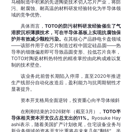
马桶制造中积累的先进陶瓷技术切入芯片产业，将防
污、耐腐蚀、耐高温的材料研发经验转化为半导体领
域的竞争优势。
具体而言，
TOTO的防污材料研发经验催生了气
溶胶沉积薄膜技术，可在半导体基板上实现抗腐蚀保
护并有效减少颗粒污染。
在其核心产品静电卡盘领域
——该部件用于在芯片制造过程中固定硅晶圆——热
导率的细微偏差即可导致晶圆变形、拉低芯片良率，
TOTO对陶瓷材料热特性的精准掌控由此构成难以复
制的技术壁垒。
该业务此前曾长期陷入停滞，直至2020年推进
生产线部分自动化改造后，盈利能力与抗周期韧性才
显著提升。
资本开支格局全面逆转，投资重心向半导体倾斜
在刚刚结束的2026财年（截至3月），
TOTO半
导体相关资本开支仅占总支出的11%。
Ryosuke Hay
ashi表示，随着美国扩产计划收尾，住宅设备业务与
新业务领域的资本开支比重将在未来几年"翻转"，半