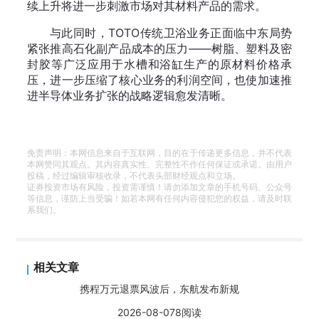
续上升将进一步刺激市场对其材料产品的需求。
与此同时，TOTO传统卫浴业务正面临中东局势
紧张推高石化副产品成本的压力——树脂、塑料及密
封胶等广泛应用于水槽和浴缸生产的原材料价格承
压，进一步压缩了核心业务的利润空间，也使加速推
进半导体业务扩张的战略逻辑愈发清晰。
免责声明：本网信息来自于互联网，目的在于传递更多信息，并不代表
本网赞同其观点。其内容真实性、完整性不作任何保证或承诺。由用户
投稿，经过编辑审核收录，不代表头部财经观点和立场。
证券投资市场有风险，投资需谨慎！请勿添加文章的手机号码、公众号
等信息，谨防上当受骗！如若本网有任何内容侵犯您的权益，请及时联
系我们。
相关文章
携程万元退票风波后，东航发布新规
2026-08-07
8阅读