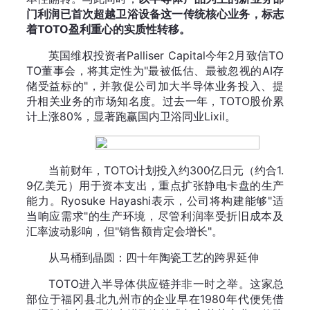
门利润已首次超越卫浴设备这一传统核心业务，标志
着TOTO盈利重心的实质性转移。
英国维权投资者Palliser Capital今年2月致信TO
TO董事会，将其定性为"最被低估、最被忽视的AI存
储受益标的"，并敦促公司加大半导体业务投入、提
升相关业务的市场知名度。过去一年，TOTO股价累
计上涨80%，显著跑赢国内卫浴同业Lixil。
当前财年，TOTO计划投入约300亿日元（约合1.
9亿美元）用于资本支出，重点扩张静电卡盘的生产
能力。Ryosuke Hayashi表示，公司将构建能够"适
当响应需求"的生产环境，尽管利润率受折旧成本及
汇率波动影响，但"销售额肯定会增长"。
从马桶到晶圆：四十年陶瓷工艺的跨界延伸
TOTO进入半导体供应链并非一时之举。这家总
部位于福冈县北九州市的企业早在1980年代便凭借