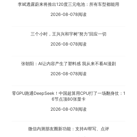
李斌透露蔚来将推出120度三元电池：所有车型都能用
2026-08-07
8阅读
三个小时，王兴兴和宇树“努力”回应一切
2026-08-07
8阅读
张朝阳：AI让内容产生了塑料感 我从来不看AI漫剧
2026-08-07
8阅读
零GPU跑通DeepSeek！中国超算用CPU打了一场翻身仗：1
6节点顶80张显卡
2026-08-07
8阅读
微信内测朋友圈新功能：支持AI帮写、点评