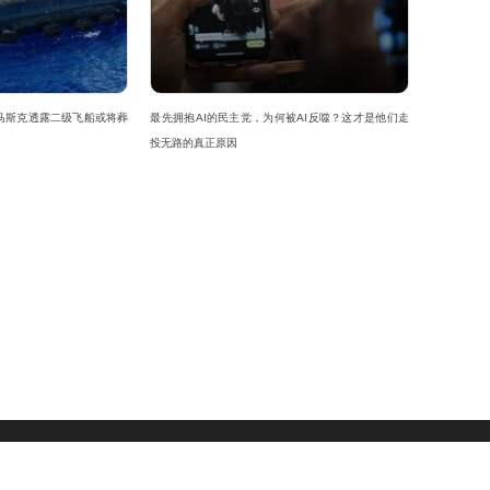
马斯克透露二级飞船或将葬
最先拥抱AI的民主党，为何被AI反噬？这才是他们走
投无路的真正原因
|
用户协议
|
隐私政策
|
版权声明
|
网站地图
|
友情链接
|