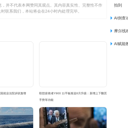
息，并不代表本网赞同其观点。其内容真实性、完整性不作
拍到
时联系我们，本站将会在24小时内处理完毕。
AI倒查
摩尔线程
AI赋
英国就业法院诉状激增
联想拯救者Y900 11平板推送8月升级：新增上下翻页
手势等功能