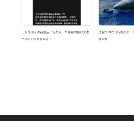
于东来回应许昌生活广场关店：早年租约签约失误，
星舰第13次飞行两周后，
个别租户租金脱离公平
身大海
关于我们
|
联系方式