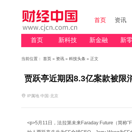
首页
资讯
首页
新科技
新金融
新
当前位置：
首页
»
资讯
»
科技头条
» 正文
贾跃亭近期因8.3亿案款被限
IP属地 中国·北京
<p>5月11日，法拉第未来Faraday Future