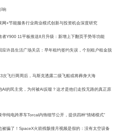
影响
联网+节能服务行业商业模式创新与投资机会深度研究
救者Y900 11平板推送8月升级：新增上下翻页手势等功能
回应许昌生活广场关店：早年租约签约失误，个别租户租金脱
13次飞行两周后，马斯克透露二级飞船或将葬身大海
抱AI的民主党，为何被AI反噬？这才是他们走投无路的真正原
华纯电跨界车Torcal内饰细节公开，提供四种“情绪模式”
也被骗了！SpaceX火箭残骸撞月视频是假的：没有太空设备