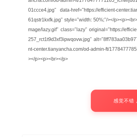
ancha.com/od-admin-ft/1778477771163_icnwlju61
01ccce4.jpg" data-href="https://efficient-center
61qstr1kxfk.jpg" style="width: 50%;"/></p><p><br>
mage/lazy.gif" class="lazy" original="https://effi
257_rct1t9d3xf3ipwqovw.jpg" alt="8ff783aa03b9776
nt-center.tianyancha.com/od-admin-ft/1778477785
></p><p><br></p>
感觉不错