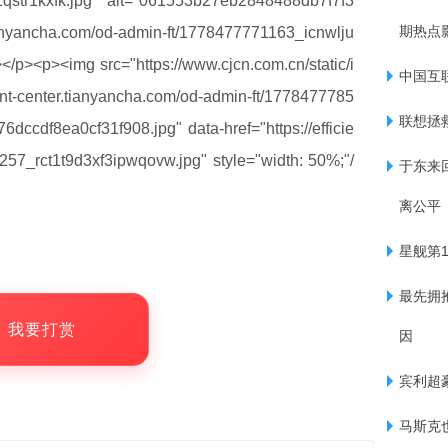
qstr1kxfk.jpg" alt="061553b27eb2848488db7f7f3
期热点
.tianyancha.com/od-admin-ft/1778477771163_icnwlju
</p><p><img src="https://www.cjcn.com.cn/static/i
中国互
cient-center.tianyancha.com/od-admin-ft/1778477785
联想拯
dccdf8ea0cf31f908.jpg" data-href="https://efficie
257_rct1t9d3xf3ipwqovw.jpg" style="width: 50%;"/
于东来
离公平
星舰第
最先拥
，我要打赏
因
宾利超豪
马斯克