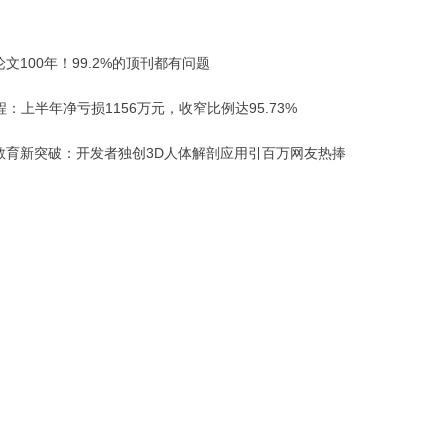
论文100年！99.2%的顶刊都有问题
：上半年净亏损1156万元，收窄比例达95.73%
能教育新突破：开发者独创3D人体解剖应用引百万网友热捧