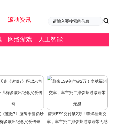
滚动资讯
讯
网络游戏
人工智能
克《速激7》座驾未售仍珍
蔚来ES9交付破2万！李斌福州交
儿梅多展出纪念父爱传奇
车，车主赞二排饮茶过减速带无感