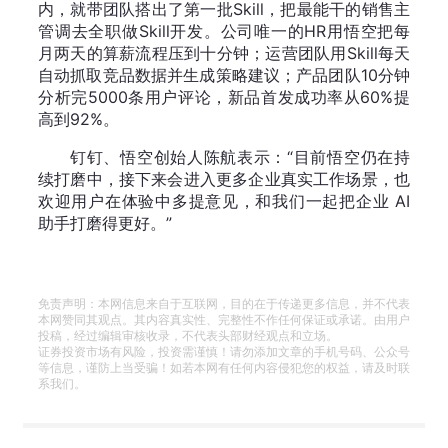
内，就带团队搭出了第一批Skill，把最能干的销售主
管调去全职做Skill开发。公司唯一的HR用悟空把每
月两天的算薪流程压到十分钟；运营团队用Skill每天
自动抓取竞品数据并生成策略建议；产品团队10分钟
分析完5000条用户评论，新品首发成功率从60%提
高到92%。
钉钉、悟空创始人陈航表示：“目前悟空仍在持
续打磨中，接下来会进入更多企业真实工作场景，也
欢迎用户在体验中多提意见，和我们一起把企业 AI
助手打磨得更好。”
免责声明：本网信息来自于互联网，目的在于传递更多信息，并不代表
本网赞同其观点。其内容真实性、完整性不作任何保证或承诺。由用户
投稿，经过编辑审核收录，不代表头部财经观点和立场。
证券投资市场有风险，投资需谨慎！请勿添加文章的手机号码、公众号
等信息，谨防上当受骗！如若本网有任何内容侵犯您的权益，请及时联
系我们。