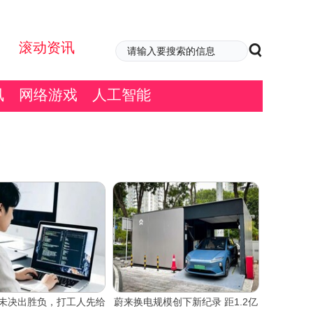
滚动资讯
讯
网络游戏
人工智能
尚未决出胜负，打工人先给
蔚来换电规模创下新纪录 距1.2亿