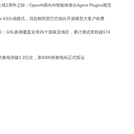
上线1周年之际：OpenAI面向AI智能体推出Agent Plugins规范
imi K3分成模式，消息称阿里巴巴拟向开源模型大客户收费
车：G9L路测覆盖全球26个国家及地区，累计测试里程超674
计换电突破1.2亿次，第4000座换电站正式投运