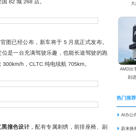
82 城 268 店。
大
子红”官图已经公布，新车将于 5 月底正式发布。
T，定位是一台充满驾驶乐趣，也能长途驾驶的跑
300km/h，CLTC 纯电续航 705km。
AMD出
刻进
热门推荐
AI办公
红黑撞色设计
，配有专属刺绣，前排座椅、副
蔚来换