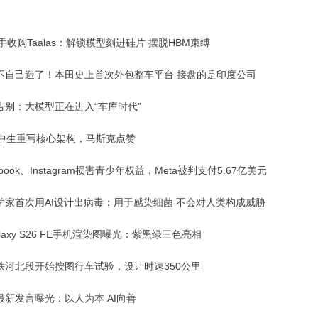
手收购Taalas：解锁模型刻进硅片 摆脱HBM束缚
不自己造了！本田史上首次外包整车平台 接盘的是印度公司
告别：大模型正在进入“车库时代”
高中生重写核心架构，马斯克点赞
ebook、Instagram损害青少年权益，Meta被判支付5.67亿美元
学家首次用AI设计出病毒：用于感染细菌 不会对人类构成威胁
laxy S26 FE手机渲染图曝光：紫黑绿三色亮相
铁河北段开始按图行车试验，设计时速350公里
最新发言曝光：以人为本 AI向善