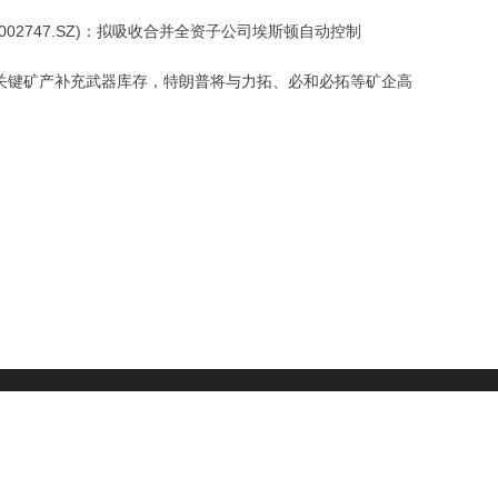
002747.SZ)：拟吸收合并全资子公司埃斯顿自动控制
关键矿产补充武器库存，特朗普将与力拓、必和必拓等矿企高
财经头条
|
头部财经
号