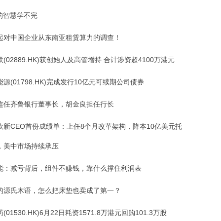
酱的智慧学不完
起对中国企业从东南亚租赁算力的调查！
(02889.HK)获创始人及高管增持 合计涉资超4100万港元
源(01798.HK)完成发行10亿元可续期公司债券
连任齐鲁银行董事长，胡金良担任行长
欧新CEO首份成绩单：上任8个月改革架构，降本10亿美元托
，美中市场持续承压
能：减亏背后，组件不赚钱，靠什么撑住利润表
的源氏木语，怎么把床垫也卖成了第一？
(01530.HK)6月22日耗资1571.8万港元回购101.3万股