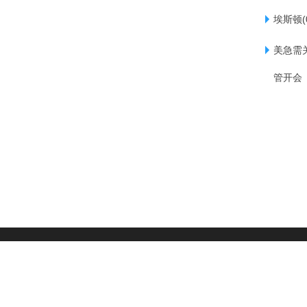
埃斯顿(
美急需
管开会
|
用户协议
|
隐私政策
|
版权声明
|
网站地图
|
友情链接
|
©2008-2026 DESTOON All Rights Reserved
京公网安备 11011402013531