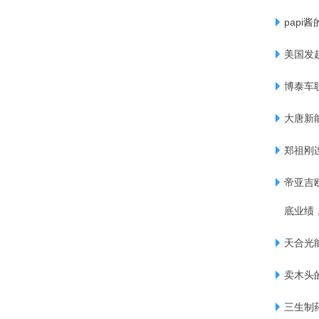
papi
美国发
博泰车联
大唐新能
郑祖刚
帝亚吉
底业绩
天合光
卖木头
三生制药