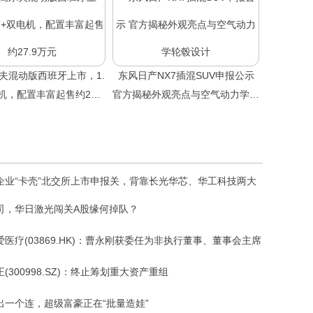
夫混动版西班牙上市，1.
东风日产NX7插混SUV申报公示
机，配置丰富起售约27.9
官方揭秘外观亮点与空气动力学轮
万元
毂设计
企业“卡壳”北交所上市申报关，背靠长光华芯、华工科技两大
司，华日激光闯关A股缘何掉队？
医疗(03869.HK)：曹永刚获委任为非执行董事、董事会主席
(300998.SZ)：终止筹划重大资产重组
出一个连，超级富豪正在“批量造娃”