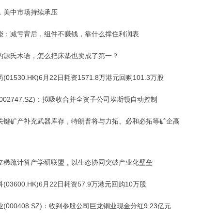
，美中市场持续承压
能：减亏背后，组件不赚钱，靠什么撑住利润表
的源氏木语，怎么把床垫也卖成了第一？
(01530.HK)6月22日耗资1571.8万港元回购101.3万股
002747.SZ)：拟吸收合并全资子公司埃斯顿自动控制
关键矿产补充武器库存，特朗普将与力拓、必和必拓等矿企高
立稀疏计算产学研联盟，以生态协同突破产业化壁垒
(03600.HK)6月22日耗资57.9万港元回购10万股
(000408.SZ)：收到参股公司巨龙铜业现金分红9.23亿元