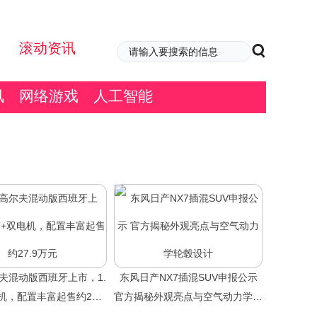
滚动资讯
讯
网络游戏
人工智能
夫混动版西班牙上市，1.
东风日产NX7插混SUV申报公示
机，配置丰富起售约27.9
官方揭秘外观亮点与空气动力学轮
万元
毂设计