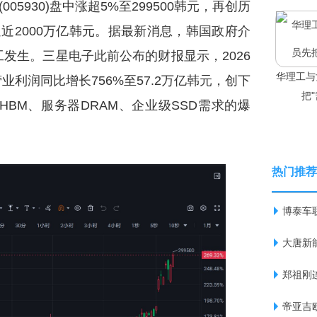
05930)盘中涨超5%至299500韩元，再创历
近2000万亿韩元。据最新消息，韩国政府介
发生。三星电子此前公布的财报显示，2026
华理工与
利润同比增长756%至57.2万亿韩元，创下
把
BM、服务器DRAM、企业级SSD需求的爆
热门推荐
博泰车联
大唐新能
郑祖刚
帝亚吉