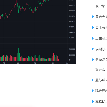
底业绩
天合光
卖木头
三生制药
埃斯顿(
美急需
管开会
墨芯成
现代牙科
藏格矿业