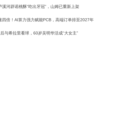
泸溪河辟谣桃酥“吃出牙冠”，山姆已重新上架
四倍！AI算力强力赋能PCB，高端订单排至2027年
天后与希拉里看球，60岁吴明华活成“大女主”