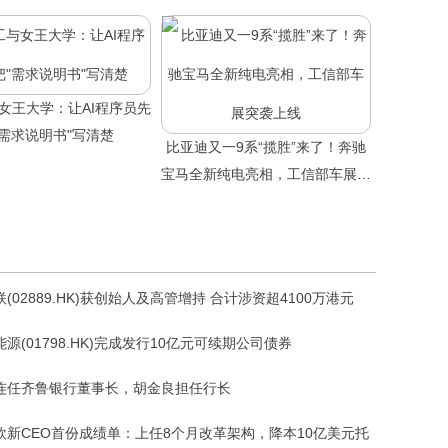
女王大学：让AI程序员先
"需求说明书"写清楚
比亚迪又一9系“揽胜”来了！奔驰
宝马全新纯电亮相，工信部车展突
袭上线
(02889.HK)获创始人及高管增持 合计涉资超4100万港元
源(01798.HK)完成发行10亿元可续期公司债券
连任齐鲁银行董事长，胡金良担任行长
欧新CEO首份成绩单：上任8个月改革架构，降本10亿美元托