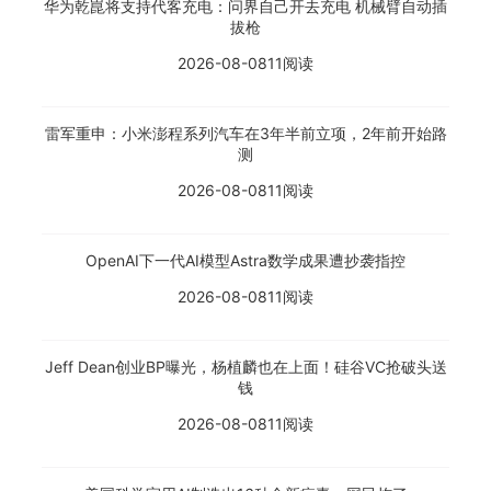
华为乾崑将支持代客充电：问界自己开去充电 机械臂自动插
拔枪
2026-08-08
11阅读
雷军重申：小米澎程系列汽车在3年半前立项，2年前开始路
测
2026-08-08
11阅读
OpenAI下一代AI模型Astra数学成果遭抄袭指控
2026-08-08
11阅读
Jeff Dean创业BP曝光，杨植麟也在上面！硅谷VC抢破头送
钱
2026-08-08
11阅读