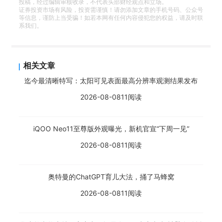
投稿，经过编辑审核收录，不代表头部财经观点和立场。
证券投资市场有风险，投资需谨慎！请勿添加文章的手机号码、公众号
等信息，谨防上当受骗！如若本网有任何内容侵犯您的权益，请及时联
系我们。
相关文章
迄今最清晰特写：太阳可见表面最高分辨率观测结果发布
2026-08-08
11阅读
iQOO Neo11至尊版外观曝光，新机官宣“下周一见”
2026-08-08
11阅读
奥特曼的ChatGPT育儿大法，捅了马蜂窝
2026-08-08
11阅读