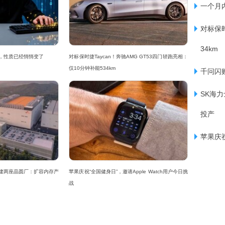
一个月
华为在市场竞争中能否拥有更多的主动权。“Pur
对标保时
者表示，在Mate 80系列还要等一段时间的
34km
件，性质已经悄悄变了
对标保时捷Taycan！奔驰AMG GT53四门轿跑亮相：
70系列，可以帮助巩固其高端份额。
仅10分钟补能534km
千问闪
SK海
投产
苹果庆祝
发布的2025年第二季度中国智能手机市场报告，中国智
新建两座晶圆厂：扩容内存产
苹果庆祝“全国健身日”，邀请Apple Watch用户今日挑
额差距并不太达。其中，华为与vivo各自抢
战
苹果为15%。华为因nova系列热销，市场份额
列的降价策略，实现了1%的同比小幅增长。