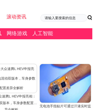
滚动资讯
讯
网络游戏
人工智能
众速腾L HEV申报亮相：
双版本，车身参数配置差
无电池手指贴片可通过汗液实时监
异全解析