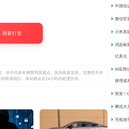
中国信
意到，此次降价后，不同内存的版本价格均下降100
到5499元，而Pura系列为华为手机在高端市场
微信官
小米首
，我要打赏
消息称英
亿美元
AI应用
息，并不代表本网赞同其观点。其内容真实性、完整性不作
时联系我们，本站将会在24小时内处理完毕。
推理成
search发布的报告显示，2025年第一季度，国内
%。华为依托nova 13系列和Pura 70系
突发！O
位居国内第一。CounterpointResearch
腾讯大力
ra 70算起，也是从去年4月算起，Pura全
无电池