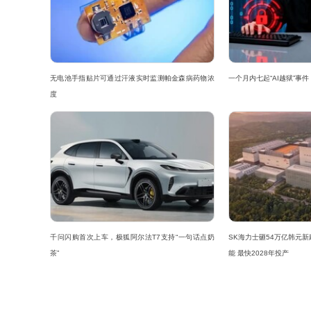
Pura 80系列的表现某种程度上决定了
a对于高端市场拉货还挺重要的。”齐英楠对记
无电池手指贴片可通过汗液实时监测帕金森病药物浓
一个月内七起“AI越狱”事
情况下，华为促销Pura 80系列和Mate 
度
高端市场“掰手腕”
中国手机市场向来竞争激烈。
根据CounterPoint Research
千问闪购首次上车，极狐阿尔法T7支持“一句话点奶
SK海力士砸54万亿韩元
能手机整体出货量同比下滑2%，厂商之间的份
茶”
能 最快2028年投产
下18%的市场份额，OPPO与小米为16%，
同比增长18%，苹果则依靠iPhone 16系