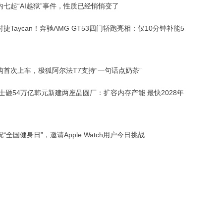
内七起“AI越狱”事件，性质已经悄悄变了
捷Taycan！奔驰AMG GT53四门轿跑亮相：仅10分钟补能5
购首次上车，极狐阿尔法T7支持“一句话点奶茶”
力士砸54万亿韩元新建两座晶圆厂：扩容内存产能 最快2028年
“全国健身日”，邀请Apple Watch用户今日挑战