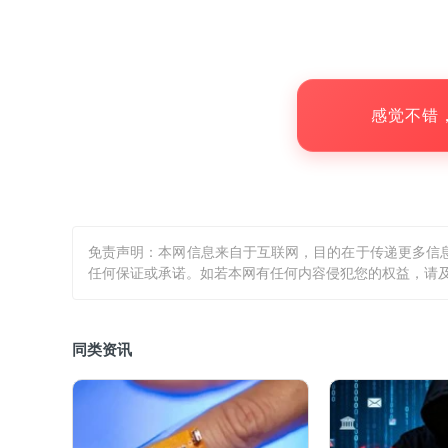
以华为Pura 80 Pro为例，记者注
0元，其中12G+256G版从首发价6499元降
的主要粮仓之一。
感觉不错
华为商城官网截图
免责声明：本网信息来自于互联网，目的在于传递更多信
任何保证或承诺。如若本网有任何内容侵犯您的权益，请及
根据市场研究机构Counterpoint Re
智能手机市场在国补政策推动下销量同比增长2.5
同类资讯
列，销售额同比增长28.5%，市场份额达19.4%，
中国区研究负责人齐英楠对记者表示，如果从Pu
系列的出货量超过1500万。