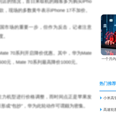
店的情况，首日来取机的顾客多为购买iPho
对于基础款，现场的多数黄牛表示iPhone 17不加价。
国市场的重要一步，但作为反击，记者注意
热度。
、Mate 70系列开启降价优惠。其中，华为Mate
一个月内
500元，Mate 70系列最高降价1000元。
热门推荐
主力机型进行价格调整，而时间点正是苹果发
小米高
形成“包抄”，华为此轮动作可谓颇为密集。
高速轮