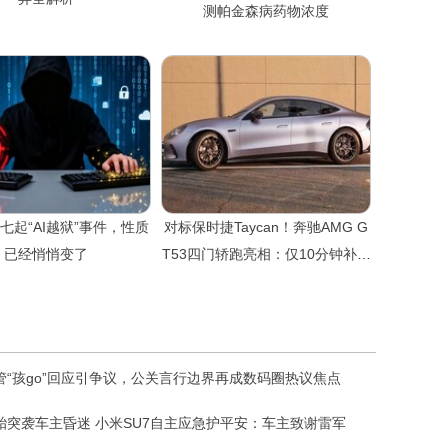
测帕金森病药物浓度
七起“AI越狱”事件，性质
对标保时捷Taycan！奔驰AMG G
已经悄悄变了
T53四门轿跑亮相：仅10分钟补能
534km
管“孩go”回应引争议，公关言行边界再成数码圈热议焦点
胎突袭车主昏迷 小米SU7自主应急护平安：车主致谢雷军