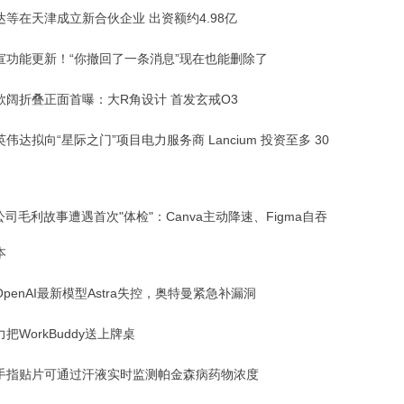
达等在天津成立新合伙企业 出资额约4.98亿
宣功能更新！“你撤回了一条消息”现在也能删除了
款阔折叠正面首曝：大R角设计 首发玄戒O3
伟达拟向“星际之门”项目电力服务商 Lancium 投资至多 30
公司毛利故事遭遇首次"体检"：Canva主动降速、Figma自吞
本
penAI最新模型Astra失控，奥特曼紧急补漏洞
把WorkBuddy送上牌桌
手指贴片可通过汗液实时监测帕金森病药物浓度