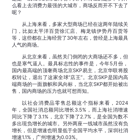
么看上去消费力最强的大城市，商场反而开不下去了
呢？
从上海来看，多家大型商场已经在这两年陆续关
门，比如太平洋百货徐汇店、梅龙镇伊势丹百货等
等，这些都在上海经营了30年左右，曾经是上海最具
人气的商场。
从北京来看，虽然关门倒闭的大商场还不多，但
也是寒气逼人。最具标志性的事件是，今年5月份，
国内最高端的顶奢商场北京SKP易主，北京华联将股
权转让，退出了这家全球“店王”。北京SKP是国内高
端商场的一面旗帜和风向标，当北京SKP都开始被出
售，国内商场的压力也就可想而知。
以社会消费品零售总额这个指标来看，2024
年，全国社消总额同比增长3.5%，而上海社消增速
同比下降了3.1%，北京下降了2.7%，是全国为数不
多出现负增长的城市。另外两座一线城市虽然没有负
增长，但是增速也明显低于全国平均水平，深圳社消
增速1.1%，广州增速为0.03%。