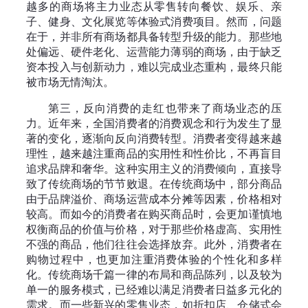
越多的商场将主力业态从零售转向餐饮、娱乐、亲
子、健身、文化展览等体验式消费项目。然而，问题
在于，并非所有商场都具备转型升级的能力。那些地
处偏远、硬件老化、运营能力薄弱的商场，由于缺乏
资本投入与创新动力，难以完成业态重构，最终只能
被市场无情淘汰。
第三，反向消费的走红也带来了商场业态的压
力。近年来，全国消费者的消费观念和行为发生了显
著的变化，逐渐向反向消费转型。消费者变得越来越
理性，越来越注重商品的实用性和性价比，不再盲目
追求品牌和奢华。这种实用主义的消费倾向，直接导
致了传统商场的节节败退。在传统商场中，部分商品
由于品牌溢价、商场运营成本分摊等因素，价格相对
较高。而如今的消费者在购买商品时，会更加谨慎地
权衡商品的价值与价格，对于那些价格虚高、实用性
不强的商品，他们往往会选择放弃。此外，消费者在
购物过程中，也更加注重消费体验的个性化和多样
化。传统商场千篇一律的布局和商品陈列，以及较为
单一的服务模式，已经难以满足消费者日益多元化的
需求。而一些新兴的零售业态，如折扣店、仓储式会