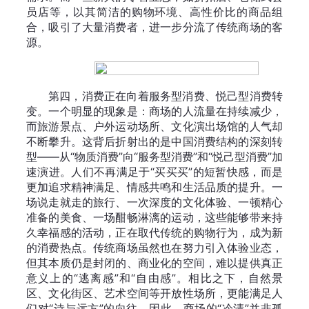
员店等，以其简洁的购物环境、高性价比的商品组
合，吸引了大量消费者，进一步分流了传统商场的客
源。
第四，消费正在向着服务型消费、悦己型消费转
变。一个明显的现象是：商场的人流量在持续减少，
而旅游景点、户外运动场所、文化演出场馆的人气却
不断攀升。这背后折射出的是中国消费结构的深刻转
型——从“物质消费”向“服务型消费”和“悦己型消费”加
速演进。人们不再满足于“买买买”的短暂快感，而是
更加追求精神满足、情感共鸣和生活品质的提升。一
场说走就走的旅行、一次深度的文化体验、一顿精心
准备的美食、一场酣畅淋漓的运动，这些能够带来持
久幸福感的活动，正在取代传统的购物行为，成为新
的消费热点。传统商场虽然也在努力引入体验业态，
但其本质仍是封闭的、商业化的空间，难以提供真正
意义上的“逃离感”和“自由感”。相比之下，自然景
区、文化街区、艺术空间等开放性场所，更能满足人
们对“诗与远方”的向往。因此，商场的“冷清”并非孤