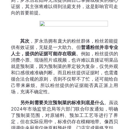
则，罗永浩若始终无法提供由自己掌握或核实的核心
证据，其主张将难以得到法庭支持，这是影响官司走
向的首要前提。
其次
，罗永浩拥有庞大的粉丝群体，粉丝若能提
供有效证据，无疑是一大助力。但
普通粉丝并非专业
人士，提供的证据可能存在瑕疵
。例如，粉丝提供的
消费小票、现场照片或视频，也许难以直接证明菜品
就是预制菜，因为预制菜的界定较为复杂，仅凭外观
和口感很难准确判断。而且粉丝提供证据时，也需遵
循合法合规的原则，否则不仅帮不了忙，还可能给自
己带来麻烦。所以粉丝提供的证据能否真正派上用
场，充满不确定性。
另外则需要关注预制菜的标准到底是什么
。虽说
2024年市场监管总局等六部门联合印发通知，明确
了预制菜范围，对原辅料、预加工工艺等进行了界
定，但在实际应用中，标准仍存在模糊地带。像西贝
强调中央厨房仅做原料预处理，门店完成最终烹饪，