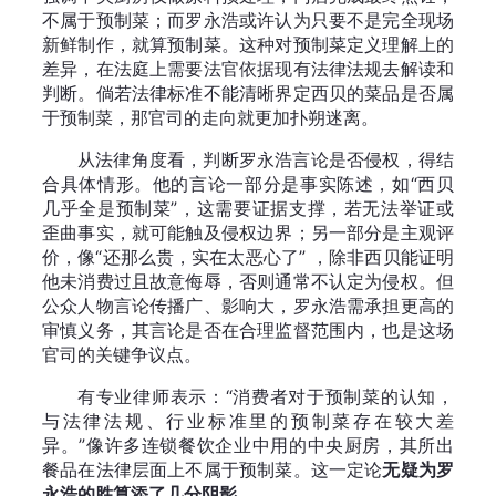
不属于预制菜；而罗永浩或许认为只要不是完全现场
新鲜制作，就算预制菜。这种对预制菜定义理解上的
差异，在法庭上需要法官依据现有法律法规去解读和
判断。倘若法律标准不能清晰界定西贝的菜品是否属
于预制菜，那官司的走向就更加扑朔迷离。
从法律角度看，判断罗永浩言论是否侵权，得结
合具体情形。他的言论一部分是事实陈述，如“西贝
几乎全是预制菜”，这需要证据支撑，若无法举证或
歪曲事实，就可能触及侵权边界；另一部分是主观评
价，像“还那么贵，实在太恶心了” ，除非西贝能证明
他未消费过且故意侮辱，否则通常不认定为侵权。但
公众人物言论传播广、影响大，罗永浩需承担更高的
审慎义务，其言论是否在合理监督范围内，也是这场
官司的关键争议点。
有专业律师表示：“消费者对于预制菜的认知，
与法律法规、行业标准里的预制菜存在较大差
异。”像许多连锁餐饮企业中用的中央厨房，其所出
餐品在法律层面上不属于预制菜。这一定论
无疑为罗
永浩的胜算添了几分阴影
。