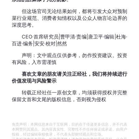
但这场官司无论结果如何，都将引发大众对预制
菜行业规范、消费者知情权以及公众人物言论边界的
深度思考。
CEO·首席研究员|曹甲清·责编|唐卫平·编辑|杜海·
百进·编务|安安·校对|然然
声明：文中观点仅供参考，勿作投资建议。投资
有风险，入市需谨慎
喜欢文章的朋友请关注正经社，我们将持续进行
价值发现与风险警示
转载正经社任一原创文章，均须获得授权并完整
保留文首和文尾的版权信息，否则视为侵权
免责声明：本网信息来自于互联网，目的在于传递更多信息，并不代表
本网赞同其观点。其内容真实性、完整性不作任何保证或承诺。由用户
投稿，经过编辑审核收录，不代表头部财经观点和立场。