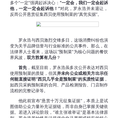
多个“一定”强调起诉决心：
“一定会，我们一定会起诉
他，一定一定会起诉他！”
对此，罗永浩并未退让，
反而公开悬赏征集西贝使用预制菜的“真凭实据”。
罗永浩与西贝激烈交锋多日，这场消费纠纷也演
变为关乎品牌信誉与行业标准的公共事件。那么，在
法律界人士看来，这场以“预制菜”为核心问题的餐饮
界风波，
双方胜算有几分
？
首先
，截至目前，罗永浩虽多次公开表达对西贝
使用预制菜的质疑，但其
并未向公众或相关方出示任
何能直接证明“西贝几乎全是预制菜”的实质性证据
，
如西贝采购预制菜的合同、产品检测报告、门店制作
流程的完整记录等。
他此前宣布“悬赏十万元征集证据”，本质上是试
图借助公众力量补充证据链，而非自身已掌握关键依
据。若进入诉讼阶段，“谁主张谁举证”是基本法律原